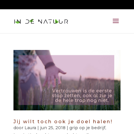
06 215 213 82
aandacht@lauralazzarini.nl
Jij wilt toch ook je doel halen!
door
Laura
|
jun 25, 2018
|
grip op je bedrijf
,