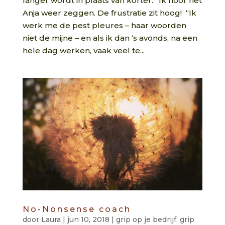
langer wordt in plaats van korter.” Ik hoor het
Anja weer zeggen. De frustratie zit hoog! “Ik
werk me de pest pleures – haar woorden
niet de mijne – en als ik dan ‘s avonds, na een
hele dag werken, vaak veel te...
No-Nonsense coach
door
Laura
|
jun 10, 2018
|
grip op je bedrijf
,
grip