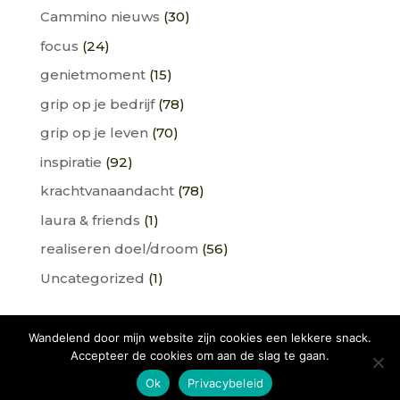
Cammino nieuws
(30)
focus
(24)
genietmoment
(15)
grip op je bedrijf
(78)
grip op je leven
(70)
inspiratie
(92)
krachtvanaandacht
(78)
laura & friends
(1)
realiseren doel/droom
(56)
Uncategorized
(1)
Wandelend door mijn website zijn cookies een lekkere snack.
Accepteer de cookies om aan de slag te gaan.
Cammino della fortuna
Verhalen
Ok
Privacybeleid