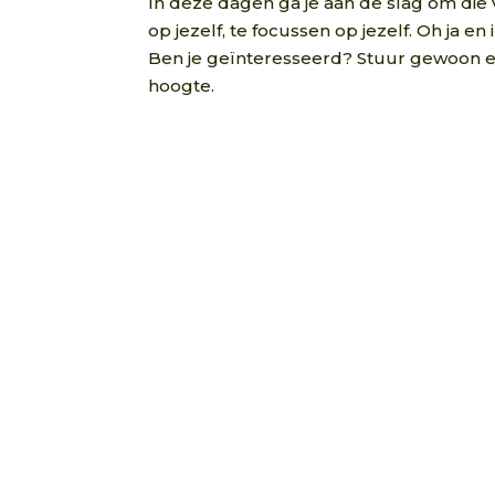
In deze dagen ga je aan de slag om die v
op jezelf, te focussen op jezelf. Oh ja 
Ben je geïnteresseerd? Stuur gewoon e
hoogte.