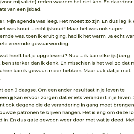
 (voor mij valide) reden waarom het niet kon. En daardoor
ts van een ijsbad.
 Mijn agenda was leeg. Het moest zo zijn. En dus lag ik 
n het was koud … echt ijskoud!! Maar het was ook super
vreemde was, toen ik eruit ging, had ik het warm. Ja echt wa
n hele vreemde gewaarwording.
 wat heeft het je opgeleverd? Nou … ik kan elke (ijs)berg
k ben sterker dan ik denk. En misschien is het wel zo dat m
sschien kan ik gewoon meer hebben. Maar ook dat je met
.
 een 3 daagse. Om een ander resultaat in je leven te
n jij kan ervoor zorgen dat er iets verandert in je leven. J
 bent ook degene die de verandering in gang moet brengen
rouwde patronen te blijven hangen. Het is eng om deze lo
 in. En dus ga je gewoon weer door met wat je deed. Me