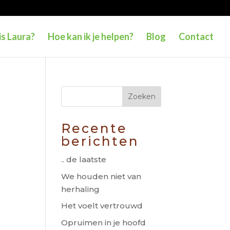
is Laura?
Hoe kan ik je helpen?
Blog
Contact
Recente
berichten
.. de laatste
We houden niet van
herhaling
Het voelt vertrouwd
Opruimen in je hoofd