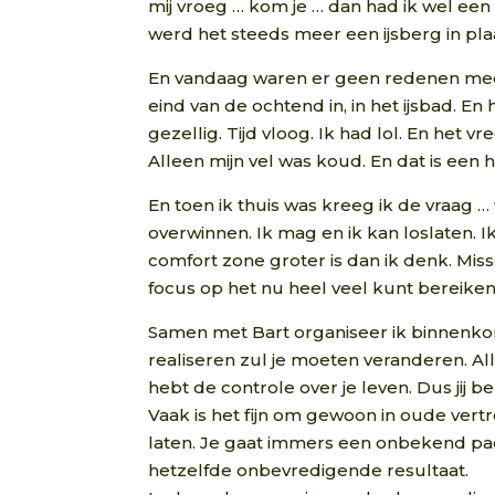
mij vroeg … kom je … dan had ik wel een
werd het steeds meer een ijsberg in plaa
En vandaag waren er geen redenen meer.
eind van de ochtend in, in het ijsbad. E
gezellig. Tijd vloog. Ik had lol. En het 
Alleen mijn vel was koud. En dat is ee
En toen ik thuis was kreeg ik de vraag …
overwinnen. Ik mag en ik kan loslaten. I
comfort zone groter is dan ik denk. Mi
focus op het nu heel veel kunt bereiken
Samen met Bart organiseer ik binnenkort
realiseren zul je moeten veranderen. Allee
hebt de controle over je leven. Dus jij
Vaak is het fijn om gewoon in oude vert
laten. Je gaat immers een onbekend pad
hetzelfde onbevredigende resultaat.