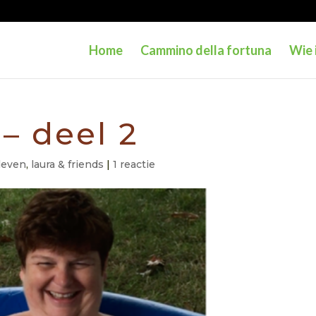
Home
Cammino della fortuna
Wie 
 – deel 2
 leven
,
laura & friends
|
1 reactie