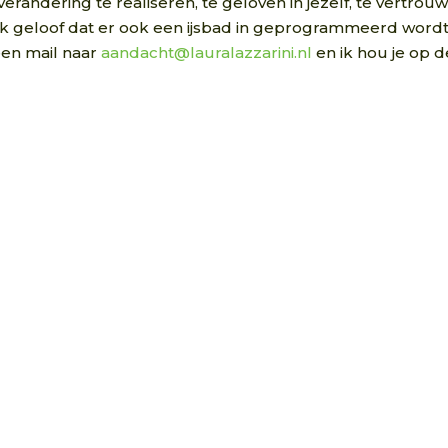
erandering te realiseren, te geloven in jezelf, te vertrou
en ik geloof dat er ook een ijsbad in geprogrammeerd wordt
en mail naar
aandacht@lauralazzarini.nl
en ik hou je op d