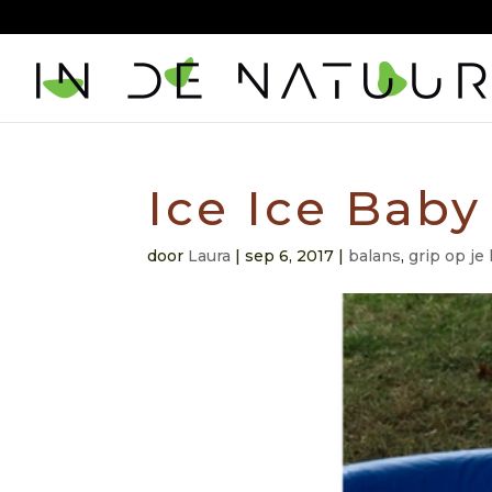
06 215 213 82
aandacht@lauralazzarini.nl
Ice Ice Baby
door
Laura
|
sep 6, 2017
|
balans
,
grip op je