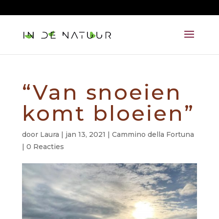
06 215 213 82
aandacht@lauralazzarini.nl
“Van snoeien
komt bloeien”
door
Laura
|
jan 13, 2021
|
Cammino della Fortuna
|
0 Reacties