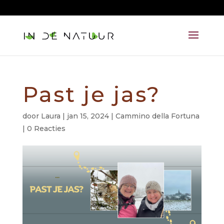
06 215 213 82
aandacht@lauralazzarini.nl
Past je jas?
door
Laura
|
jan 15, 2024
|
Cammino della Fortuna
|
0 Reacties