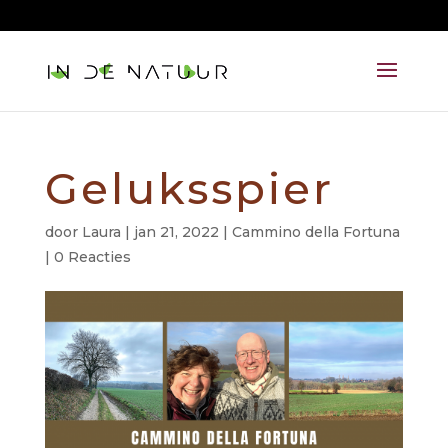
06 215 213 82
aandacht@lauralazzarini.nl
Geluksspier
door
Laura
|
jan 21, 2022
|
Cammino della Fortuna
|
0 Reacties